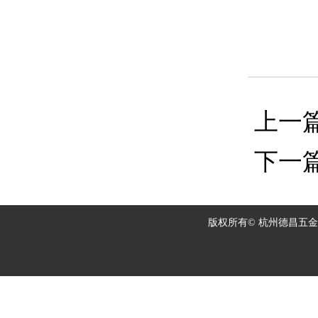
上一
下一
版权所有© 杭州德昌五金家具
技术支持：
云S-商帅科技